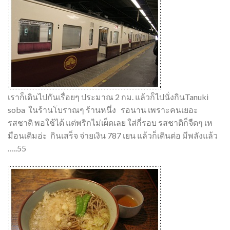
เราก็เดินไปกันเรื่อยๆ ประมาณ 2 กม. แล้วก็ไปนั่งกินTanuki
soba ในร้านโบราณๆ ร้านหนึ่ง รอนาน เพราะคนเยอะ
รสชาติ พอใช้ได้ แต่พริกไม่เผ็ดเลย ใส่กี่รอบ รสชาติก็จืดๆ เห
มือนเดิมอ่ะ กินเสร็จ จ่ายเงิน 787 เยน แล้วก็เดินต่อ มีพลังแล้ว
…..55