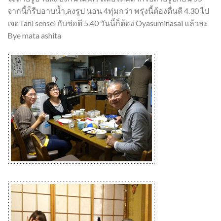
จากนี้ก็รีบอาบน้ำ,ลงรูป นอน 4ทุ่มกว่า พรุ่งนี้ต้องตื่นตี 4.30 ไป
เจอTani sensei กับช่อตี 5.40 วันนี้ก็ต้อง Oyasuminasai แล้วละ
Bye mata ashita