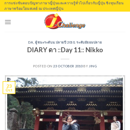
Skip
การแข่งขันตอบปัญหาภาษาญี่ปุ่นและความรู้ทั่วไปเกี่ยวกับญี่ปุ่น ชิงทุนเรียน
ภาษาพร้อมโฮมสเตย์ ณ ประเทศญี่ปุ่น
to
content
DA
,
ผู้ชนะระดับม.ปลายปี 2010
,
ระดับมัธยมปลาย
DIARY ดา ::Day 11:: Nikko
POSTED ON
23 OCTOBER 2010
BY
JING
23
Oct