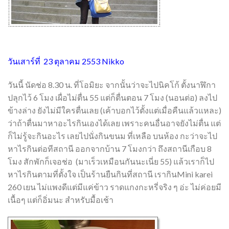
วันเสาร์ที่ 23 ตุลาคม 2553 Nikko
วันนี้ นัดช่อ 8.30 น. ที่โอมิยะ จากนั้นว่าจะไปนิคโก้ ตั้งนาฬิกา
ปลุกไว้ 6 โมง เผื่อไม่ตื่น 55 แต่ก็ตื่นตอน 7 โมง (นอนต่อ) ลงไป
ข้างล่าง ยังไม่มีใครตื่นเลย (เค้าบอกไว้ตั้งแต่เมื่อคืนแล้วแหละ)
ว่าถ้าตื่นมาหาอะไรกินเองได้เลย เพราะคนอื่นอาจยังไม่ตื่น แต่
ก็ไม่รู้จะกินอะไร เลยไปนั่งกินขนม ที่เหลือ บนห้อง กะว่าจะไป
หาไรกินต่อทีสถานี ออกจากบ้าน 7 โมงกว่า ถึงสถานีเกือบ 8
โมง สักพักก็เจอช่อ (มาเร็วเหมือนกันนะเนี่ย 55) แล้วเราก็ไป
หาไรกินตามที่ตั้งใจ เป็นร้านยืนกินที่สถานี เรากินMini karei
260 เยน ไม่แพงดีแต่มีแค่ข้าว ราดแกงกะหรี่จริง ๆ อ่ะ ไม่ค่อยมี
เนื้อๆ แต่ก็อิ่มนะ สำหรับมื้อเช้า