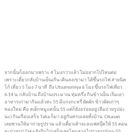
จากนั้นก็ออกมาเพราะ 4 โมงกว่าแล้ว ไม่อยากไปไหนต่อ
เพราะเดี๋ยวกลับบ้านเย็นเกิน เดินลงเขามา ได้ขึ้นรถไฟ สายนิค
โก้ เที่ยว 5 โมง 7 นาที ถึง Utsumomiya 6 โมง ขึ้นรถไฟเที่ยว
6.14 น. กลับบ้าน ถึงบ้านประมาณ ทุ่มครึ่ง กินข้าวเย็น เริ่มเอา
อาหารเก่ามากินแล้วค่ะ 55 มีแกงกะหรี่ ผัดผัก ข้าวผัดเก่าๆ
ของใหม่ คือ สเต็กหมูแค่นั้น 55 แต่ก็ยังอร่อยอยู่ (ลืมถ่ายรูปอ่ะ
นะ) กินเกือบเสร็จ Taka ก็มา อยู่กันครบเลยทั้งบ้าน Okasan
เลยชวนให้มาถ่ายรูปรวม แล้วเดี๋ยวเค้าจะลงเฟสบุ๊คให้ 55 ตอน
จะถ่ายรูป Taka ยังกินไม่เสร็จเลยโดนลากไปถ่ายรูปก่อน 55