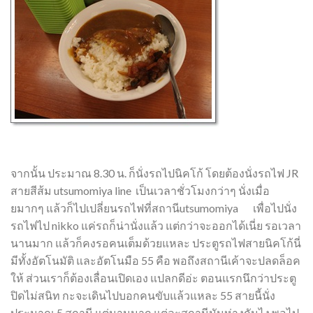
จากนั้น ประมาณ 8.30 น. ก็นั่งรถไปนิคโก้ โดยต้องนั่งรถไฟ JR
สายสีส้ม utsumomiya line เป็นเวลาชั่วโมงกว่าๆ นั่งเมื่อ
ยมากๆ แล้วก็ไปเปลี่ยนรถไฟที่สถานีutsumomiya เพื่อไปนั่ง
รถไฟไป nikko แค่รถก็น่านั่งแล้ว แต่กว่าจะออกได้เนี่ย รอเวลา
นานมาก แล้วก็คงรอคนเต็มด้วยแหละ ประตูรถไฟสายนิคโก้นี่
มีทั้งอัตโนมัติ และอัตโนมือ 55 คือ พอถึงสถานีเค้าจะปลดล็อค
ให้ ส่วนเราก็ต้องเลื่อนเปิดเอง แปลกดีอ่ะ ตอนแรกนึกว่าประตู
ปิดไม่สนิท กะจะเดินไปบอกคนขับแล้วแหละ 55 สายนี้นั่ง
ประมาณ 5 สถานี แต่นานมาก แต่ละสถานีมันห่างกันไง พอไป