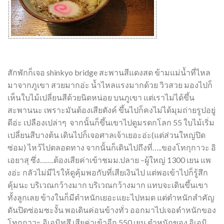
สักพักก็เจอ shinkyo bridge สะพานสีแดงสด ข้ามแม่น้ำที่ไหล
มาจากภูเขา สวยมากอ่ะ น้ำไหลแรงมากด้วย วิวสวย มองไปก็
เห็นใบไม้เปลี่ยนสีด้วยนิดหน่อย บนภูเขา แต่เราไม่ได้ขึ้น
สะพานนะ เพราะมันต้องเสียตังค์ ขึ้นไปก็คงไม่ได้มุมถ่ายรูปอยู่
ดีอ่ะ เปลืองเปล่าๆ จากนั้นก็ขึ้นเขาไปดูมรดกโลก 55 ใบไม้เริ่ม
เปลี่ยนสีบางต้น เดินไปก็เจอศาลเจ้าเยอะอ่ะ(แต่ส่วนใหญ่ปิด
ซ่อม) ไหว้ไปตลอดทาง จากนั้นก็เดินไปถึงที่…..ของโทกุกาวะ อิ
เอยาสุ ซึ่ง…….ต้องเสียค่าเข้าชมม.ปลาย –ผู้ใหญ่ 1300 เยน แพ
งอ่ะ กลัวไม่มีไรให้ดูคุ้มพอกับที่เสียเงินไป แต่พอเข้าไปก็รู้สึก
คุ้มนะ บริเวณกว้างมาก บริเวณกว้างมาก แทบจะเดินขึ้นเขา
ทั้งลูกเลย ข้างในก็มีตำหนักเยอะแยะไปหมด แต่ตำหนักสำคัญ
ดันปิดซ่อมซะงั้น พอเดินค่อนข้างทั่ว ออกมาไปเจอตำหนักของ
โทกุกาวะ อิเอมิทสึ เสียค่าเข้าอีก 550 เยน ตำหนักของ อิเอมิ