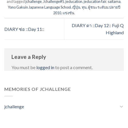
and tagged
jchallenge
,
Jchallenge#5
,
jeducation
,
jeducation fair
,
saitama
,
Yono Gakuin Japanese Language School
,
ญี่ปุ่น
,
ทุน
,
ผู้ชนะระดับม.ปลายปี
2010
,
แข่งขัน
.
DIARY ดา ::Day 12:: Fuji Q
DIARY ช่อ ::Day 11::
Highland
Leave a Reply
You must be
logged in
to post a comment.
MEMORIES OF JCHALLENGE
jchallenge