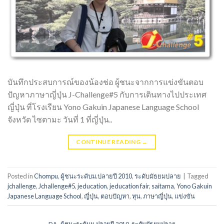
บันทึกประสบการณ์ของน้องช่อ ผู้ชนะจากการแข่งขันตอบ
ปัญหาภาษาญี่ปุ่น J-Challenge#5 กับการเดินทางไปประเทศ
ญี่ปุ่น ที่โรงเรียน Yono Gakuin Japanese Language School
จังหวัด ไซตามะ วันที่ 1 ที่ญี่ปุ่น..
CONTINUE READING
→
Posted in
Chompu
,
ผู้ชนะระดับม.ปลายปี 2010
,
ระดับมัธยมปลาย
|
Tagged
jchallenge
,
Jchallenge#5
,
jeducation
,
jeducation fair
,
saitama
,
Yono Gakuin
Japanese Language School
,
ญี่ปุ่น
,
ตอบปัญหา
,
ทุน
,
ภาษาญี่ปุ่น
,
แข่งขัน
DA
,
ผู้ชนะระดับม.ปลายปี 2010
,
ระดับมัธยมปลาย