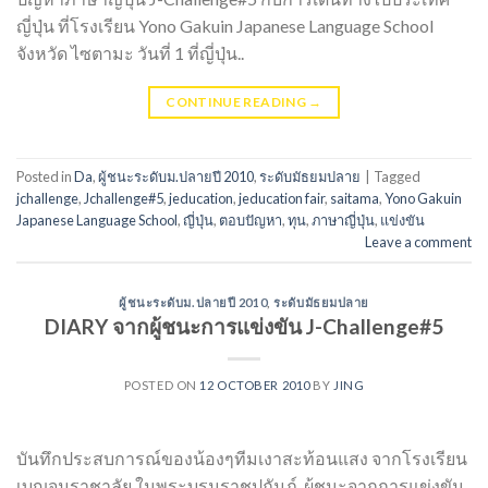
ญี่ปุ่น ที่โรงเรียน Yono Gakuin Japanese Language School
จังหวัด ไซตามะ วันที่ 1 ที่ญี่ปุ่น..
CONTINUE READING
→
Posted in
Da
,
ผู้ชนะระดับม.ปลายปี 2010
,
ระดับมัธยมปลาย
|
Tagged
jchallenge
,
Jchallenge#5
,
jeducation
,
jeducation fair
,
saitama
,
Yono Gakuin
Japanese Language School
,
ญี่ปุ่น
,
ตอบปัญหา
,
ทุน
,
ภาษาญี่ปุ่น
,
แข่งขัน
Leave a comment
ผู้ชนะระดับม.ปลายปี 2010
,
ระดับมัธยมปลาย
DIARY จากผู้ชนะการแข่งขัน J-Challenge#5
POSTED ON
12 OCTOBER 2010
BY
JING
บันทึกประสบการณ์ของน้องๆทีมเงาสะท้อนแสง จากโรงเรียน
เบญจมราชาลัย ในพระบรมราชูปถัมภ์ ผู้ชนะจากการแข่งขัน