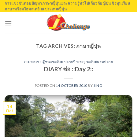
Skip
การแข่งขันตอบปัญหาภาษาญี่ปุ่นและความรู้ทั่วไปเกี่ยวกับญี่ปุ่น ชิงทุนเรียน
ภาษาพร้อมโฮมสเตย์ ณ ประเทศญี่ปุ่น
to
content
TAG ARCHIVES:
ภาษาญี่ปุ่น
CHOMPU
,
ผู้ชนะระดับม.ปลายปี 2010
,
ระดับมัธยมปลาย
DIARY ช่อ ::Day 2::
POSTED ON
14 OCTOBER 2010
BY
JING
14
Oct