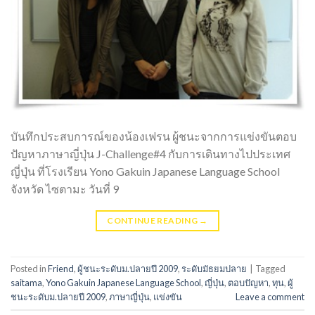
บันทึกประสบการณ์ของน้องเฟรน ผู้ชนะจากการแข่งขันตอบ
ปัญหาภาษาญี่ปุ่น J-Challenge#4 กับการเดินทางไปประเทศ
ญี่ปุ่น ที่โรงเรียน Yono Gakuin Japanese Language School
จังหวัด ไซตามะ วันที่ 9
CONTINUE READING
→
Posted in
Friend
,
ผู้ชนะระดับม.ปลายปี 2009
,
ระดับมัธยมปลาย
|
Tagged
saitama
,
Yono Gakuin Japanese Language School
,
ญี่ปุ่น
,
ตอบปัญหา
,
ทุน
,
ผู้
ชนะระดับม.ปลายปี 2009
,
ภาษาญี่ปุ่น
,
แข่งขัน
Leave a comment