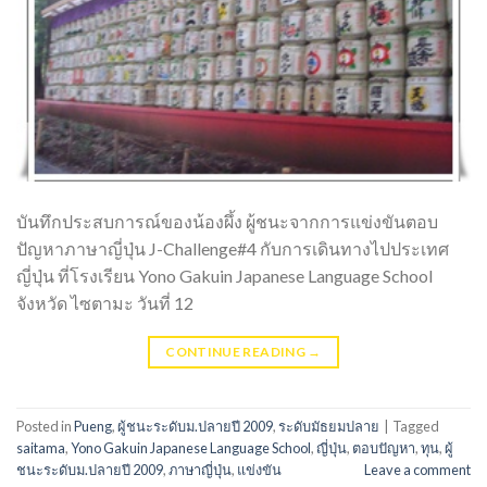
บันทึกประสบการณ์ของน้องผึ้ง ผู้ชนะจากการแข่งขันตอบ
ปัญหาภาษาญี่ปุ่น J-Challenge#4 กับการเดินทางไปประเทศ
ญี่ปุ่น ที่โรงเรียน Yono Gakuin Japanese Language School
จังหวัด ไซตามะ วันที่ 12
CONTINUE READING
→
Posted in
Pueng
,
ผู้ชนะระดับม.ปลายปี 2009
,
ระดับมัธยมปลาย
|
Tagged
saitama
,
Yono Gakuin Japanese Language School
,
ญี่ปุ่น
,
ตอบปัญหา
,
ทุน
,
ผู้
ชนะระดับม.ปลายปี 2009
,
ภาษาญี่ปุ่น
,
แข่งขัน
Leave a comment