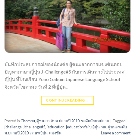
บันทึกประสบการณ์ของน้องช่อ ผู้ชนะจากการแข่งขันตอบ
ปัญหาภาษาญี่ปุ่น J-Challenge#5 กับการเดินทางไปประเทศ
ญี่ปุ่น ที่โรงเรียน Yono Gakuin Japanese Language School
จังหวัด ไซตามะ วันที่ 2 ที่ญี่ปุ่น..
CONTINUE READING
→
Posted in
Chompu
,
ผู้ชนะระดับม.ปลายปี 2010
,
ระดับมัธยมปลาย
|
Tagged
jchallenge
,
Jchallenge#5
,
jeducation
,
jeducation fair
,
ญี่ปุ่น
,
ทุน
,
ผู้ชนะระดับ
ม.ปลายปี 2010
,
ภาษาญี่ปุ่น
,
แข่งขัน
Leave a comment