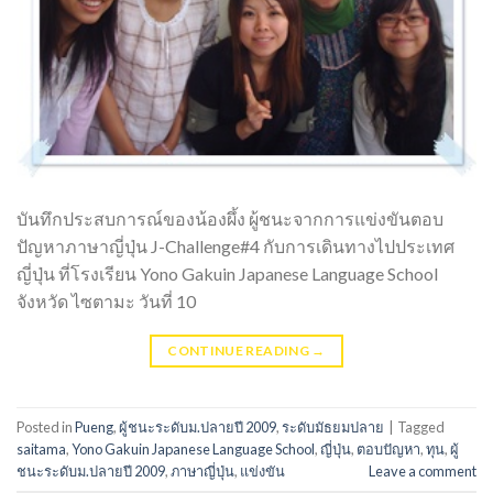
บันทึกประสบการณ์ของน้องผึ้ง ผู้ชนะจากการแข่งขันตอบ
ปัญหาภาษาญี่ปุ่น J-Challenge#4 กับการเดินทางไปประเทศ
ญี่ปุ่น ที่โรงเรียน Yono Gakuin Japanese Language School
จังหวัด ไซตามะ วันที่ 10
CONTINUE READING
→
Posted in
Pueng
,
ผู้ชนะระดับม.ปลายปี 2009
,
ระดับมัธยมปลาย
|
Tagged
saitama
,
Yono Gakuin Japanese Language School
,
ญี่ปุ่น
,
ตอบปัญหา
,
ทุน
,
ผู้
ชนะระดับม.ปลายปี 2009
,
ภาษาญี่ปุ่น
,
แข่งขัน
Leave a comment