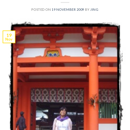
POSTED ON
19 NOVEMBER 2009
BY
JING
19
Nov