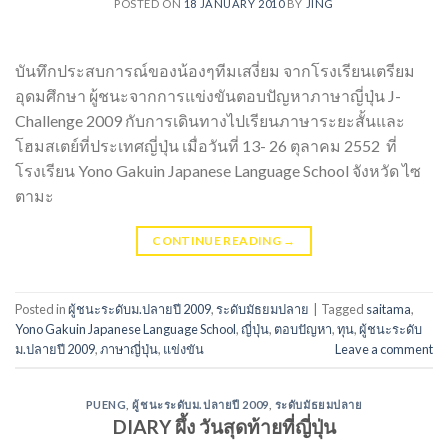
POSTED ON
18 JANUARY 2010
BY
JING
บันทึกประสบการณ์ของน้องๆทีมเสงี่ยม จากโรงเรียนเตรียม
อุดมศึกษา ผู้ชนะจากการแข่งขันตอบปัญหาภาษาญี่ปุ่น J-
Challenge 2009 กับการเดินทางไปเรียนภาษาระยะสั้นและ
โฮมสเตย์ที่ประเทศญี่ปุ่น เมื่อวันที่ 13- 26 ตุลาคม 2552 ที่
โรงเรียน Yono Gakuin Japanese Language School จังหวัด ไซ
ตามะ
CONTINUE READING
→
Posted in
ผู้ชนะระดับม.ปลายปี 2009
,
ระดับมัธยมปลาย
|
Tagged
saitama
,
Yono Gakuin Japanese Language School
,
ญี่ปุ่น
,
ตอบปัญหา
,
ทุน
,
ผู้ชนะระดับ
ม.ปลายปี 2009
,
ภาษาญี่ปุ่น
,
แข่งขัน
Leave a comment
PUENG
,
ผู้ชนะระดับม.ปลายปี 2009
,
ระดับมัธยมปลาย
DIARY ผึ้ง วันสุดท้ายที่ญี่ปุ่น