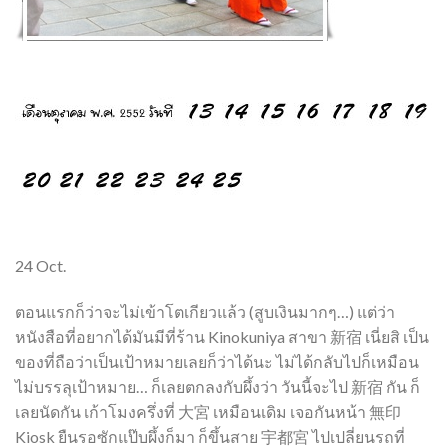
24 Oct.
ตอนแรกก็ว่าจะไม่เข้าโตเกียวแล้ว (สูบเงินมากๆ…) แต่ว่า
หนังสือที่อยากได้มันมีที่ร้าน Kinokuniya สาขา 新宿 เนี่ยสิ เป็น
ของที่ถือว่าเป็นเป้าหมายเลยก็ว่าได้นะ ไม่ได้กลับไปก็เหมือน
ไม่บรรลุเป้าหมาย… ก็เลยตกลงกับผึ้งว่า วันนี้จะไป 新宿 กัน ก็
เลยนัดกัน เก้าโมงครึ่งที่ 大宮 เหมือนเดิม เจอกันหน้า 無印
Kiosk ยืนรอซักแป๊บผึ้งก็มา ก็ขึ้นสาย 宇都宮 ไปเปลี่ยนรถที่