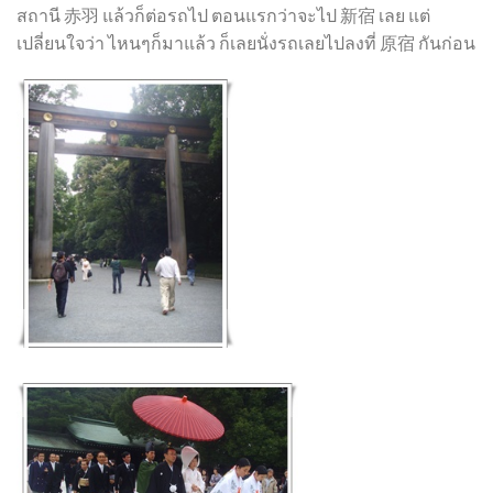
สถานี 赤羽 แล้วก็ต่อรถไป ตอนแรกว่าจะไป 新宿 เลย แต่
เปลี่ยนใจว่า ไหนๆก็มาแล้ว ก็เลยนั่งรถเลยไปลงที่ 原宿 กันก่อน