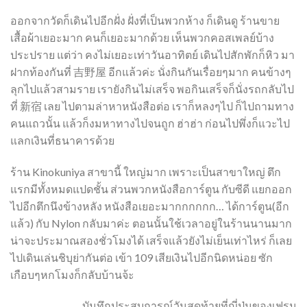
ออกจากวัดก็เดินไปอีกฝั่ง ฝั่งที่เป็นพวกห้าง ก็เดินดู ร้านขาย
เสื้อผ้าเยอะมาก คนก็เยอะมากด้วย เห็นพวกคอสเพลย์บ้าง
ประปราย แต่ว่า คงไม่เยอะเท่าวันอาทิตย์ เดินไปสักพักก็หิว มา
ฝากท้องกันที่ 吉野屋 อีกแล้วค่ะ นั่งกินกันเรื่อยๆมาก คนข้างๆ
ลุกไปแล้วสามราย เรายังกินไม่เสร็จ พอกินเสร็จก็นั่งรถกลับไป
ที่ 新宿 เลย ไปตามล่าหาหนังสือต่อ เราก็หลงๆไป ก็ไปถามทาง
คนแถวนั้น แล้วก็งมหาทางไปจนถูก ฮ่าฮ่า ก่อนไปพึ่งก็แวะไป
แลกเงินที่ธนาคารด้วย
ร้าน Kinokuniya สาขานี้ ใหญ่มาก เพราะเป็นสาขาใหญ่ ตึก
แรกมีทั้งหมดแปดชั้น ส่วนพวกหนังสือการ์ตูน กับซีดี แยกออก
ไปอีกตึกนึงข้างหลัง หนังสือเยอะมากกกกกก… ได้การ์ตูน(อีก
แล้ว) กับ Nylon กลับมาค่ะ ตอนนั้นใช้เวลาอยู่ในร้านนานมาก
น่าจะประมาณสองชั่วโมงได้ เสร็จแล้วยังไม่เย็นเท่าไหร่ ก็เลย
ไปเดินเล่นชิบุย่ากันต่อ เข้า 109 เสียเงินไปอีกนิดหน่อย ซัก
เกือบๆหกโมงก็กลับบ้านจ้ะ
บันทึกประสบการณ์วันสุดท้ายที่ญี่ปุ่นของเฟรน