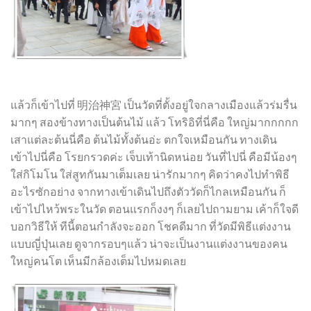
แล้วก็เข้าไปที่ 明治神宮 เป็นวัดที่ตั้งอยู่ใจกลางเมืองแล้วร่มรื่น
มากๆ สองข้างทางเป็นต้นไม้ แล้ว โทริอิที่นี่คือ ใหญ่มากกกกก
เสาแต่ละต้นนี่คือ ต้นไม้ทั้งต้นอ่ะ ตกใจเหมือนกัน ทางเดิน
เข้าไปนี่คือ โรยกรวดค่ะ เจ็บเท้านิดหน่อย วันที่ไปนี่ คือมีน้องๆ
ใส่กิโมโน ใส่สูทกันมาเต็มเลย น่ารักมากๆ คิดว่าคงไปทำพิธี
อะไรซักอย่าง จากทางเข้าเดินไปถึงตัววัดก็ไกลเหมือนกัน ก็
เข้าไปไหว้พระในวัด ตอนแรกก็งงๆ ก็เลยไปถามยาม เค้าก็ใจดี
บอกวิธีให้ ทีนี้ตอนกำลังจะออก โชคดีมาก ที่วัดมีพิธีแต่งงาน
แบบญี่ปุ่นเลย ดูจากรอบๆแล้ว น่าจะเป็นงานแต่งงานของคน
ใหญ่คนโต เห็นมีกล้องเต็มไปหมดเลย