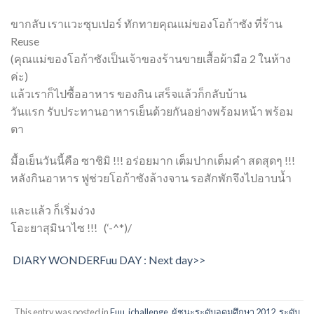
ขากลับ เราแวะซุบเปอร์ ทักทายคุณแม่ของโอก้าซัง ที่ร้าน
Reuse
(คุณแม่ของโอก้าซังเป็นเจ้าของร้านขายเสื้อผ้ามือ 2 ในห้าง
ค่ะ)
แล้วเราก็ไปซื้ออาหาร ของกิน เสร็จแล้วก็กลับบ้าน
วันแรก รับประทานอาหารเย็นด้วยกันอย่างพร้อมหน้า พร้อม
ตา
มื้อเย็นวันนี้คือ ซาชิมิ !!! อร่อยมาก เต็มปากเต็มคำ สดสุดๆ !!!
หลังกินอาหาร ฟูช่วยโอก้าซังล้างจาน รอสักพักจึงไปอาบน้ำ
และแล้ว ก็เริ่มง่วง
โอะยาสุมินาไซ !!! (‘-^*)/
DIARY WONDERFuu DAY : Next day>>
This entry was posted in
Fuu
,
jchallenge
,
ผู้ชนะระดับอุดมศึกษา 2012
,
ระดับ