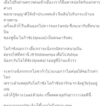
เมื่อไปถึงด่านตรวจคนเข้าเมือง เราก็ยื่นพาสปอร์ตกับเอกสาร
ต่างๆ
พอเขาอนุญาติให้เข้าประเทศแล้ว จึงเดินไปรับกระเป๋าบน
สายพาน
เสร็จแล้วก็ รีบเดินออกไปหา Host Family ซึ่งจะมารับที่สนาม
บิน
ของฟูนั้น โอก้าซัง (คุณแม่) เป็นคนมารับค่ะ
โอก้าซังบอกว่า เดี๋ยวเราจะนั่งรถบัสจากสนามบิน
ต่อรถไฟที่สถานี JR Nishinomiya เพื่อไป Ashiya
น้องๆ กับโอโต้ซัง (คุณพ่อ) รออยู่ที่บ้านแล้ววว
ระหว่างนั่งรถจากโอซาก้าไป จะบอกว่าไม่ค่อยได้ชมวิวเท่า
ไหร่
เพราะมัวแต่คุยกับโอก้าซัง โอก้าซังน่ารักมาก ยังดูวัยรุ่นอยู่
เลย
แล้วก็รู้จักวง Lead ด้วยล่ะ กรี๊ดดดด คุยกันยาววว เลยทีนี้
พอลงจากรถบัสแล้ว ก็ขึ้นรถไฟไปตาม step