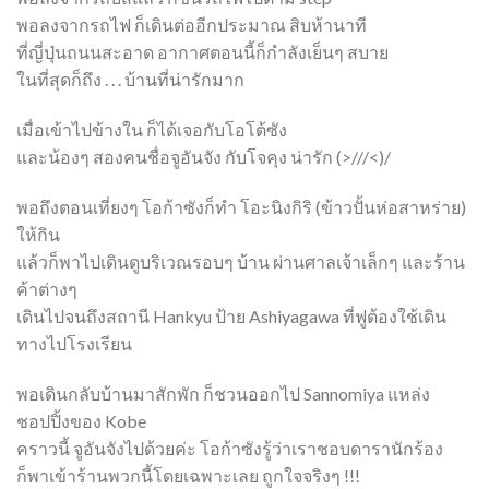
พอลงจากรถไฟ ก็เดินต่ออีกประมาณ สิบห้านาที
ที่ญี่ปุ่นถนนสะอาด อากาศตอนนี้ก็กำลังเย็นๆ สบาย
ในที่สุดก็ถึง . . . บ้านที่น่ารักมาก
เมื่อเข้าไปข้างใน ก็ได้เจอกับโอโต้ซัง
และน้องๆ สองคนชื่อจูอันจัง กับโจคุง น่ารัก (>///<)/
พอถึงตอนเที่ยงๆ โอก้าซังก็ทำ โอะนิงกิริ (ข้าวปั้นห่อสาหร่าย)
ให้กิน
แล้วก็พาไปเดินดูบริเวณรอบๆ บ้าน ผ่านศาลเจ้าเล็กๆ และร้าน
ค้าต่างๆ
เดินไปจนถึงสถานี Hankyu ป้าย Ashiyagawa ที่ฟูต้องใช้เดิน
ทางไปโรงเรียน
พอเดินกลับบ้านมาสักพัก ก็ชวนออกไป Sannomiya แหล่ง
ชอปปิ้งของ Kobe
คราวนี้ จูอันจังไปด้วยค่ะ โอก้าซังรู้ว่าเราชอบดารานักร้อง
ก็พาเข้าร้านพวกนี้โดยเฉพาะเลย ถูกใจจริงๆ !!!