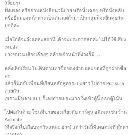
(เงียบๆ)
ฟังเพลง หรืออ่านหนังสือนวนิยาย หรือนั่งเฉยๆ หรือนั่งหลับ
หรือยืนมองหน้าต่าง เป็นต้น แต่ถ้ามาเป็นกลุ่มก็จะยืนคุยกัน
ปกติค่ะ
เมื่อใกล้จะถึงแต่ละสถานี เค้าจะประกาศสดค่ะ ไม่ได้ใช้เสียง
เทปอัด
บางขบวน เสียงเอื่อยๆ คล้ายเจ้าหน้าที่ง่วงก็มี . . .
หลังเลิกเรียน ไปเดินตามหาซื้อของฝาก และของที่ถูกฝากซื้อ
ค่ะ
แล้วก็นัดกับเพื่อนที่เรียนหลักสูตรระยะยาว ไปถ่าย Purikura
ด้วยกัน
เพราะมีหลายแบบ ก็เลยถ่ายเยอะมาก วิ่งเข้าตู้นี้ ออกตู้โน้น
ไปต่อกันด้วย โซนที่ขายของเกี่ยวกับ การ์ตูน อนิเมะ เช่น ร้าน
Animate
(ที่จริงก็ไปเกือบทุกวันแหละ ฮ่าๆ) แต่ว่าวันนี้พิเศษตรงที่ ตุ๊กตา
TOKIYA