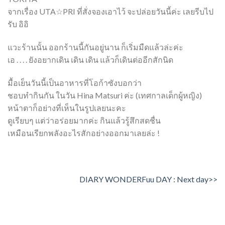
จากเรื่อง UTA☆PRI ที่สั่งจองเอาไว้ จะปล่อยวันนี้ค่ะ เลยรีบไป
รับ อิอิ
แวะร้านนั้น ออกร้านนี้กันอยู่นาน ก็เริ่มมืดแล้วล่ะค่ะ
เอ . . . . ยังอยากเดิน เดิน เดิน แล้วก็เดินต่ออีกสักนิด
มื้อเย็นวันนี้เป็นอาหารที่โอก้าซังบอกว่า
ชอบทำกินกัน ในวัน Hina Matsuri ค่ะ (เทศกาลเด็กผู้หญิง)
หน้าตาก็อย่างที่เห็นในรูปเลยนะคะ
ดูเรียบๆ แต่ว่าอร่อยมากค่ะ กินแล้วรู้สึกสดชื่น
เหมือนเรียกพลังอะไรสักอย่างออกมาเลยล่ะ !
DIARY WONDERFuu DAY : Next day>>