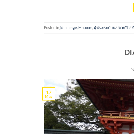
Posted in
jchallenge
,
Matoom
,
ผู้ชนะระดับม.ปลายปี 20
DI
P
17
May