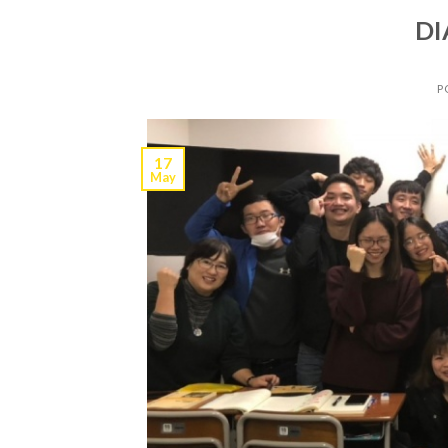
DI
P
17
May